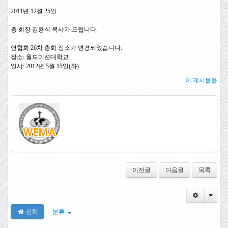
월드미션대학교
년
월
일
2011
12
25
총 회장 김용식 목사가 드립니다
.
연합회
차 총회 장소가 변경되었습니다
26
.
장소
월드미션대학교
:
일시
년
월
일
화
: 2012
5
15
(
)
이 게시물을
이전글
다음글
목록
Togg
전체
분류