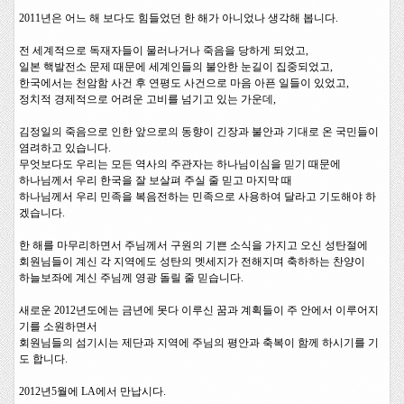
선교지소식
년은 어느 해 보다도 힘들었던 한 해가 아니었나 생각해 봅니다
2011
.
선교기도제목
전 세계적으로 독재자들이 물러나거나 죽음을 당하게 되었고
,
일본 핵발전소 문제 때문에 세계인들의 불안한 눈길이 집중되었고
,
한국에서는 천암함 사건 후 연평도 사건으로 마음 아픈 일들이 있었고
커뮤니티
,
정치적 경제적으로 어려운 고비를 넘기고 있는 가운데
,
공지사항
김정일의 죽음으로 인한 앞으로의 동향이 긴장과 불안과 기대로 온 국민들이
염려하고 있습니다
.
WEMA Gallery
무엇보다도 우리는 모든 역사의 주관자는 하나님이심을 믿기 때문에
하나님께서 우리 한국을 잘 보살펴 주실 줄 믿고 마지막 때
RESOURCES
하나님께서 우리 민족을 복음전하는 민족으로 사용하여 달라고 기도해야 하
겠습니다
.
총회법
한 해를 마무리하면서 주님께서 구원의 기쁜 소식을 가지고 오신 성탄절에
목사 및 장로안수에 관한 시행세칙
회원님들이 계신 각 지역에도 성탄의 멧세지가 전해지며 축하하는 찬양이
하늘보좌에 계신 주님께 영광 돌릴 줄 믿습니다
.
자료실
새로운
년도에는 금년에 못다 이루신 꿈과 계획들이 주 안에서 이루어지
2012
기를 소원하면서
양식다운로드
회원님들의 섬기시는 제단과 지역에 주님의 평안과 축복이 함께 하시기를 기
도 합니다
.
WEMA뉴스레터
년
월에
에서 만납시다
2012
5
LA
.