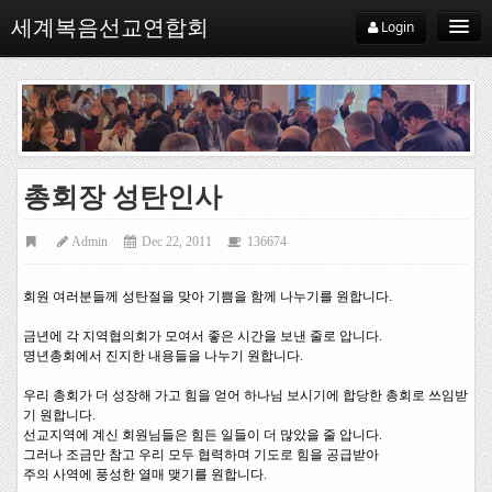
세계복음선교연합회
Login
WEMA
총회장 성탄인사
WEMA소개
Admin
Dec 22, 2011
136674
WEMA약사
지교회
회원 여러분들께 성탄절을 맞아 기쁨을 함께 나누기를 원합니다
.
선교기관
금년에 각 지역협의회가 모여서 좋은 시간을 보낸 줄로 압니다
.
명년총회에서 진지한 내용들을 나누기 원합니다
.
선교사
우리 총회가 더 성장해 가고 힘을 얻어 하나님 보시기에 합당한 총회로 쓰임받
기 원합니다
.
지역협의회
선교지역에 계신 회원님들은 힘든 일들이 더 많았을 줄 압니다
.
그러나 조금만 참고 우리 모두 협력하며 기도로 힘을 공급받아
선교
주의 사역에 풍성한 열매 맺기를 원합니다
.