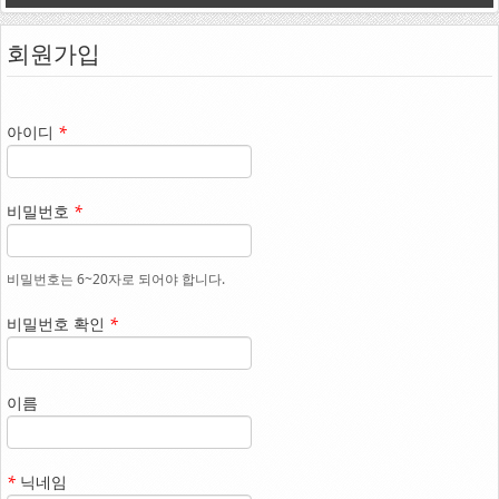
선교지소식
회원가입
선교기도제목
커뮤니티
아이디
*
공지사항
WEMA Gallery
비밀번호
*
RESOURCES
비밀번호는 6~20자로 되어야 합니다.
총회법
비밀번호 확인
*
목사 및 장로안수에 관한 시행세칙
자료실
이름
양식다운로드
WEMA뉴스레터
*
닉네임