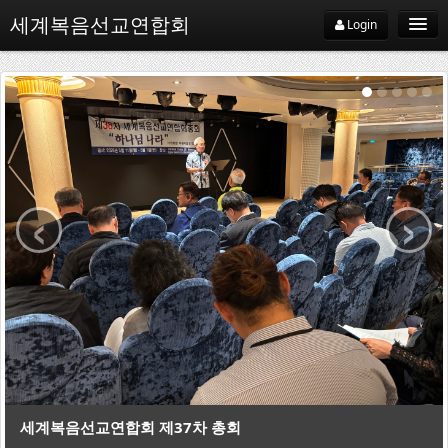
세계복음선교연합회
Login
WEMA
WEMA소개
‹
›
WEMA약사
지교회
선교기관
선교사
지역협의회
선교
복음선교연합회 제37차 총회