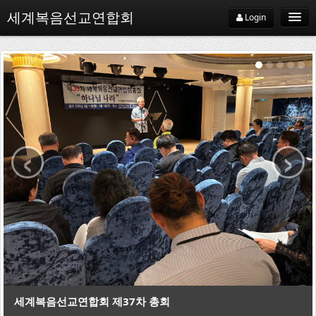
세계복음선교연합회
Login
WEMA
WEMA소개
‹
›
WEMA약사
지교회
선교기관
선교사
지역협의회
선교
세계복음선교연합회 제37차 총회