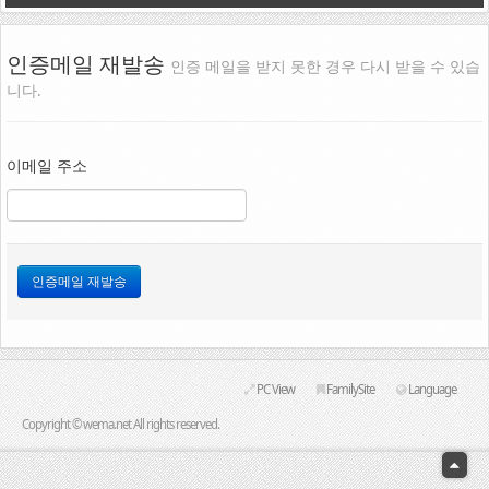
선교지소식
인증메일 재발송
선교기도제목
인증 메일을 받지 못한 경우 다시 받을 수 있습
니다.
커뮤니티
공지사항
이메일 주소
WEMA Gallery
RESOURCES
총회법
목사 및 장로안수에 관한 시행세칙
자료실
PC View
FamilySite
Language
양식다운로드
Copyright © wema.net All rights reserved.
WEMA뉴스레터