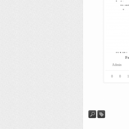
F
Admin
0
0
1
검
태그
색