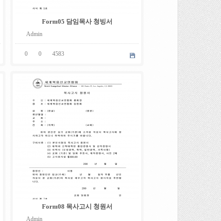
Form05 담임목사 청빙서
Admin
0
0
4583
05
.
08
Form08 목사고시 청원서
Admin