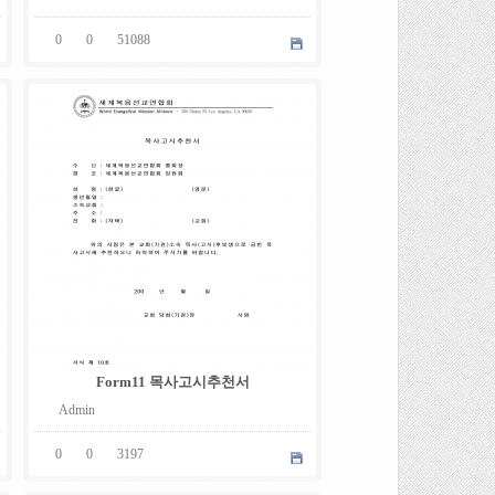
0
0
51088
05
.
08
Form11 목사고시추천서
Admin
0
0
3197