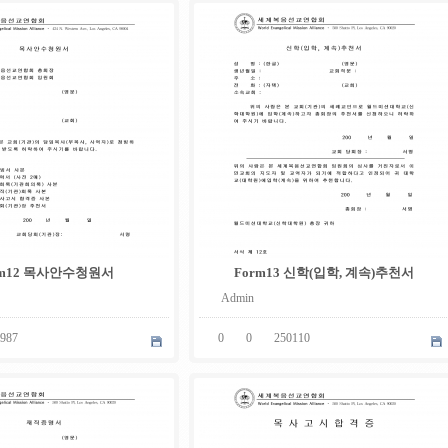
05
.
08
rm12 목사안수청원서
Form13 신학(입학, 계속)추천서
Admin
987
0
0
250110
05
.
08