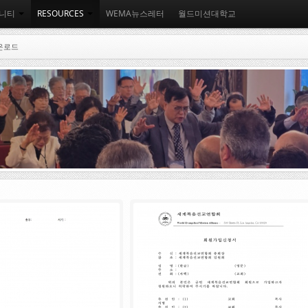
니티
RESOURCES
WEMA뉴스레터
월드미션대학교
운로드
05
.
08