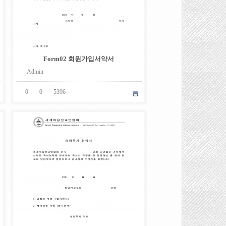
Form02 회원가입서약서
Admin
0
0
5396
05
.
08