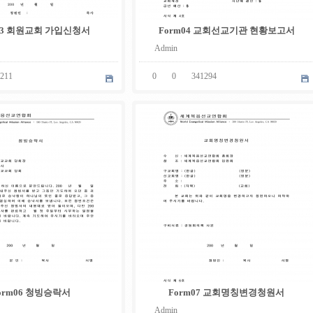
03 회원교회 가입신청서
Form04 교회선교기관 현황보고서
Admin
211
0
0
341294
05
.
08
orm06 청빙승락서
Form07 교회명칭변경청원서
Admin