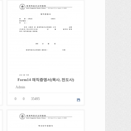
05
.
08
Form14 재직증명서(목사, 전도사)
Admin
0
0
35495
05
.
08