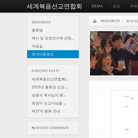
세계복음선교연합회
WEMA
선교
커뮤
RESOURCES
/
양식다
RESOURCES
총회법
목사 및 장로안수에 관한 시행세칙
자료실
양식다운로드
RECENT POSTS
세계복음선교연합회(...
2025년 총회장 신년 ...
송원석 목사님의 회...
05
.
09
최정미 선교사님을 ...
제37차 총회 안내
RECENT COMMENTS