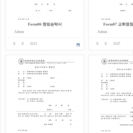
Form06 청빙승락서
Form07 교회
Admin
Admin
0
0
3211
0
0
5147
05
05
.
.
08
08