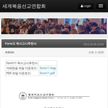
세계복음선교연합회
Login
WEMA
Form11 목사고시추천서
WEMA소개
2013.05.08 18:50
Admin
조회 수:3200
WEMA약사
Form11 목사고시추천서
지교회
아래한글 파일 다운로드:
form11.hwp
PDF 파일 다운로드:
form11.pdf
선교기관
선교사
지역협의회
선교