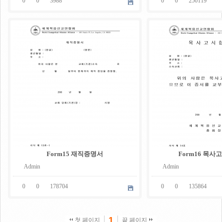
0
0
3988
0
0
250119
05
05
.
.
08
08
Form15 재직증명서
Form16 목사
Admin
Admin
0
0
178704
0
0
135864
1
첫 페이지
끝 페이지