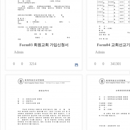
Form03 회원교회 가입신청서
Form04 교회선교
Admin
Admin
0
0
3214
0
0
341301
05
05
.
.
08
08