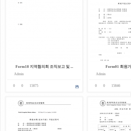
Form18 지역협의회 조직보고 및 ...
Form01 회
Admin
Admin
0
0
15875
0
0
15846
05
05
.
.
08
08