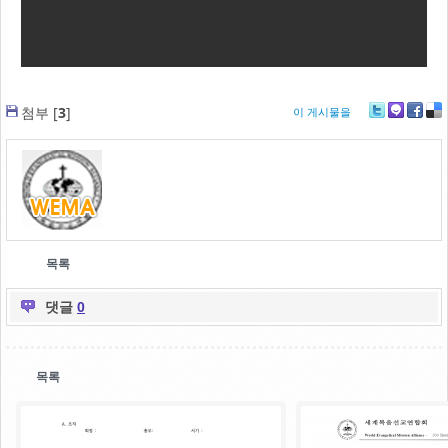
첨부 [
3
]
이 게시물을
Tw
M
Fa
De
itte
e2
ce
lici
r
da
bo
ou
y
ok
s
목록
댓글
0
목록
05
05
.
.
09
08